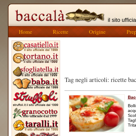
il sito uffic
Home
Ricette
Origine
Pre
Tag negli articoli: ricette b
Bac
Boll
acqu
Scol
Tagl
Trit