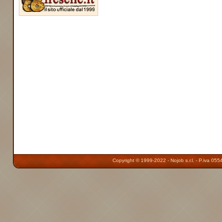
Copyright © 1999-2022 - Nojob s.r.l. - P.iva 055464